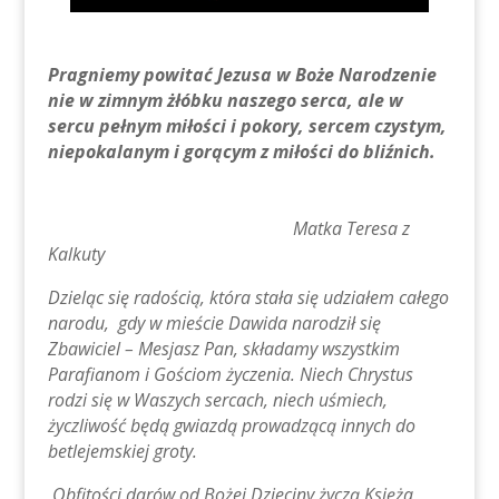
Pragniemy powitać Jezusa w Boże Narodzenie
nie w zimnym żłóbku naszego serca, ale w
sercu pełnym miłości i pokory, sercem czystym,
niepokalanym i gorącym z miłości do bliźnich.
Matka Teresa z
Kalkuty
Dzieląc się radością, która stała się udziałem całego
narodu,
gdy w mieście Dawida narodził się
Zbawiciel – Mesjasz Pan,
składamy wszystkim
Parafianom i Gościom życzenia.
Niech Chrystus
rodzi się w Waszych sercach,
niech uśmiech,
życzliwość będą gwiazdą prowadzącą innych do
betlejemskiej groty.
Obfitości darów od Bożej Dzieciny życzą Księża