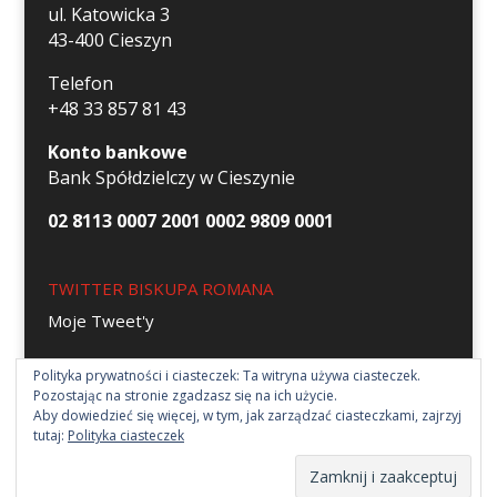
ul. Katowicka 3
43-400 Cieszyn
Telefon
+48 33 857 81 43
Konto bankowe
Bank Spółdzielczy w Cieszynie
02 8113 0007 2001 0002 9809 0001
TWITTER BISKUPA ROMANA
Moje Tweet'y
Polityka prywatności i ciasteczek: Ta witryna używa ciasteczek.
Pozostając na stronie zgadzasz się na ich użycie.
Aby dowiedzieć się więcej, w tym, jak zarządzać ciasteczkami, zajrzyj
tutaj:
Polityka ciasteczek
Strona parafii św. Elżbiety w Cieszynie 2018