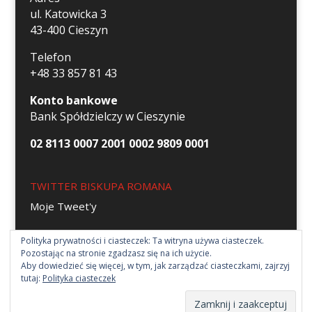
ul. Katowicka 3
43-400 Cieszyn
Telefon
+48 33 857 81 43
Konto bankowe
Bank Spółdzielczy w Cieszynie
02 8113 0007 2001 0002 9809 0001
TWITTER BISKUPA ROMANA
Moje Tweet'y
Polityka prywatności i ciasteczek: Ta witryna używa ciasteczek.
Pozostając na stronie zgadzasz się na ich użycie.
Aby dowiedzieć się więcej, w tym, jak zarządzać ciasteczkami, zajrzyj
tutaj:
Polityka ciasteczek