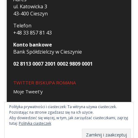
ul. Katowicka 3
43-400 Cieszyn
Telefon
+48 33 857 81 43
Konto bankowe
Bank Spółdzielczy w Cieszynie
02 8113 0007 2001 0002 9809 0001
TWITTER BISKUPA ROMANA
Moje Tweet'y
Polityka prywatności i ciasteczek: Ta witryna używa ciasteczek.
Pozostając na stronie zgadzasz się na ich użycie.
Aby dowiedzieć się więcej, w tym, jak zarządzać ciasteczkami, zajrzyj
tutaj:
Polityka ciasteczek