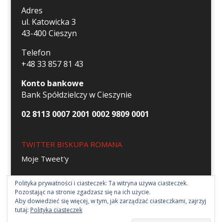
Adres
ul. Katowicka 3
43-400 Cieszyn
Telefon
+48 33 857 81 43
Konto bankowe
Bank Spółdzielczy w Cieszynie
02 8113 0007 2001 0002 9809 0001
TWITTER BISKUPA ROMANA
Moje Tweet'y
Polityka prywatności i ciasteczek: Ta witryna używa ciasteczek.
Pozostając na stronie zgadzasz się na ich użycie.
Aby dowiedzieć się więcej, w tym, jak zarządzać ciasteczkami, zajrzyj
tutaj:
Polityka ciasteczek