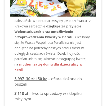
Salezjański Wolontariat Misyjny „Młodzi Światu” z
Krakowa serdecznie
dziękuje za przyjęcie
Wolontariuszek oraz umożliwienie
przeprowadzenia kwesty w
Parafii.
Cieszymy
się, że Wasza Wspólnota Parafialna nie jest
obojętna na potrzeby naszych braci i sióstr w
odległych częściach świata. Dzięki hojności
parafian udało się uzbierać następującą kwotę
na
modernizację domu dla dzieci ulicy w
Kenii
:
5 997, 30 zł i 50 kc
– ofiara złożona do
puszek
3 118 zł
– kwota sprzedaży w sklepiku
misyjnym