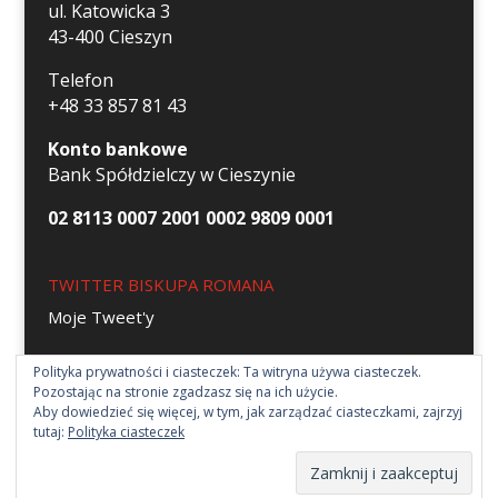
ul. Katowicka 3
43-400 Cieszyn
Telefon
+48 33 857 81 43
Konto bankowe
Bank Spółdzielczy w Cieszynie
02 8113 0007 2001 0002 9809 0001
TWITTER BISKUPA ROMANA
Moje Tweet'y
Polityka prywatności i ciasteczek: Ta witryna używa ciasteczek.
Pozostając na stronie zgadzasz się na ich użycie.
Aby dowiedzieć się więcej, w tym, jak zarządzać ciasteczkami, zajrzyj
tutaj:
Polityka ciasteczek
Strona parafii św. Elżbiety w Cieszynie 2018