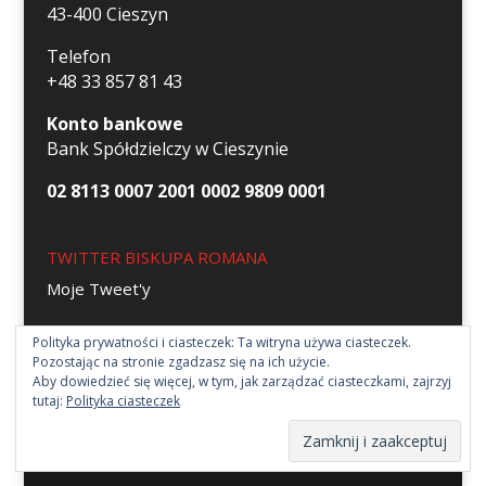
43-400 Cieszyn
Telefon
+48 33 857 81 43
Konto bankowe
Bank Spółdzielczy w Cieszynie
02 8113 0007 2001 0002 9809 0001
TWITTER BISKUPA ROMANA
Moje Tweet'y
Polityka prywatności i ciasteczek: Ta witryna używa ciasteczek.
Pozostając na stronie zgadzasz się na ich użycie.
Aby dowiedzieć się więcej, w tym, jak zarządzać ciasteczkami, zajrzyj
tutaj:
Polityka ciasteczek
Strona parafii św. Elżbiety w Cieszynie 2018