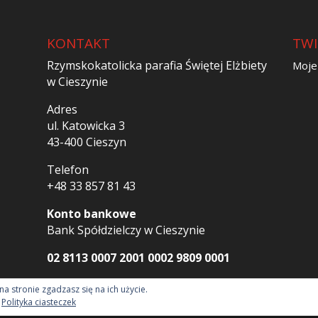
KONTAKT
TWI
Rzymskokatolicka parafia Świętej Elżbiety
Moje
w Cieszynie
Adres
ul. Katowicka 3
43-400 Cieszyn
Telefon
+48 33 857 81 43
Konto bankowe
Bank Spółdzielczy w Cieszynie
02 8113 0007 2001 0002 9809 0001
na stronie zgadzasz się na ich użycie.
:
Polityka ciasteczek
2018