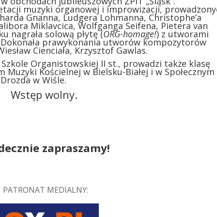
 w obchodach jubileuszowych ZPiT „Śląsk”.
etacji muzyki organowej i improwizacji, prowadzon
erharda Gnanna, Ludgera Lohmanna, Christophe’a
ibora Miklavcica, Wolfganga Seifena, Pietera van
oku nagrała solową płytę (
ORG-homage!
) z utworami
y. Dokonała prawykonania utworów kompozytorów
iesław Cienciała, Krzysztof Gawlas.
 Szkole Organistowskiej II st., prowadzi także klasę
 Muzyki Kościelnej w Bielsku-Białej i w Społecznym
Drozda w Wiśle.
Wstęp wolny.
decznie zapraszamy!
PATRONAT MEDIALNY: