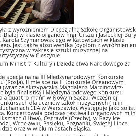
yła z wyróżnieniem Diecezjalną Szkołę Organistowsk
u-Białej w klasie organów mgr Urszuli Jasieckiej-Bury
 Karola Szymanowskiego w Katowicach w klasie
ego. Jest także absolwentką (dyplom z wyróżnienie
tystyczna w zakresie sztuki muzycznej na
rtystyczny w Cieszynie.
um Ministra Kultury i Dziedzictwa Narodowego za
dę specjalną na III Międzynarodowym Konkursie
(Rosja), II miejsce na II Konkursie Organowym i
(wraz ze skrzypaczką Magdaleną Marcinowicz-
c była finalistką I Międzynarodowego Konkursu
 a quattro mani” w Nowym Sączu. Wcześniej
konkursach dla uczniów szkół muzycznych (m.in. I
łuchaniach CEA w Warszawie). Występuje jako solis
icą. Koncertowała podczas festiwali organowych m.in
ksztach (Litwa), Ostrawie (Czechy), w Bazylice
dzi, Wrocławiu, Pasłęku, Poznaniu, Świętej Lipce,
dzie oraz w wielu miastach Śląska.