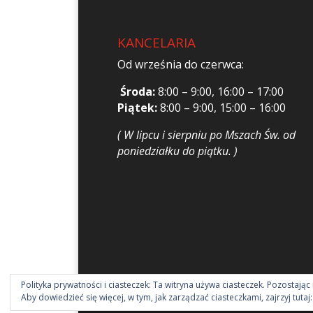
KANCELARIA
Od września do czerwca:
Środa:
8:00 – 9:00, 16:00 – 17:00
Piątek:
8:00 – 9:00, 15:00 – 16:00
( W lipcu i sierpniu po Mszach Św. od
poniedziałku do piątku. )
Polityka prywatności i ciasteczek: Ta witryna używa ciasteczek. Pozostając 
Aby dowiedzieć się więcej, w tym, jak zarządzać ciasteczkami, zajrzyj tutaj
Strona parafii św. Elżbiety w Cieszynie 