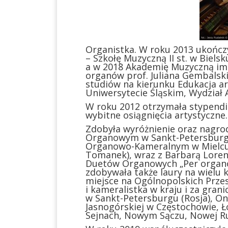
Organistka. W roku 2013 ukończ
– Szkołę Muzyczną II st. w Bielsk
a w 2018 Akademię Muzyczną im.
organów prof. Juliana Gembalski
studiów na kierunku Edukacja ar
Uniwersytecie Śląskim, Wydział A
W roku 2012 otrzymała stypendi
wybitne osiągnięcia artystyczne.
Zdobyła wyróżnienie oraz nagro
Organowym w Sankt-Petersburgu 
Organowo-Kameralnym w Mielcu 
Tomanek), wraz z Barbarą Loren
Duetów Organowych „Per organo
zdobywała także laury na wielu 
miejsce na Ogólnopolskich Przes
i kameralistka w kraju i za gran
w Sankt-Petersburgu (Rosja), Oni
Jasnogórskiej w Częstochowie, Ło
Sejnach, Nowym Sączu, Nowej Ru