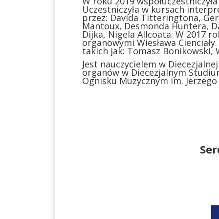
W roku 2019 współuczestniczyła
Uczestniczyła w kursach interpr
przez: Davida Titteringtona, G
Mantoux, Desmonda Huntera, Dal
Dijka, Nigela Allcoata. W 2017 r
organowymi Wiesława Cienciał
takich jak: Tomasz Bonikowski, W
Jest nauczycielem w Diecezjalnej
organów w Diecezjalnym Studium
Ognisku Muzycznym im. Jerzego 
Ser