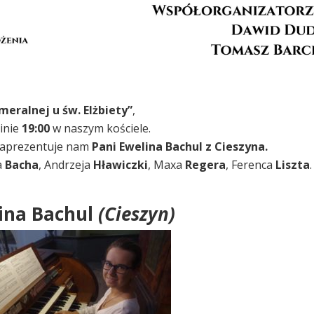
eralnej u św. Elżbiety”
,
zinie
19:00
w naszym kościele.
zaprezentuje nam
Pani Ewelina Bachul z Cieszyna.
a
Bacha
, Andrzeja
Hławiczki
,
Maxa
Regera
, Ferenca
Liszta
.
ina Bachul
(Cieszyn)