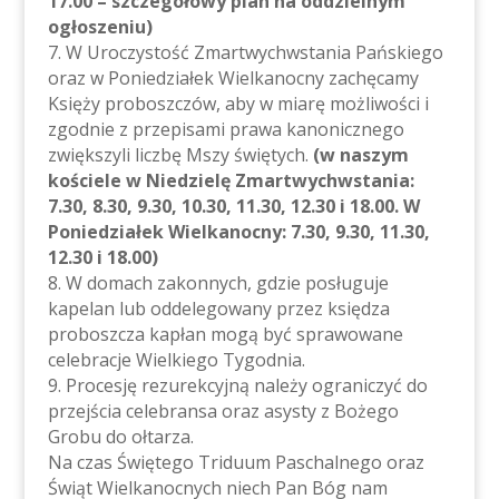
17.00 – szczegółowy plan na oddzielnym
ogłoszeniu)
7. W Uroczystość Zmartwychwstania Pańskiego
oraz w Poniedziałek Wielkanocny zachęcamy
Księży proboszczów, aby w miarę możliwości i
zgodnie z przepisami prawa kanonicznego
zwiększyli liczbę Mszy świętych.
(w naszym
kościele w Niedzielę Zmartwychwstania:
7.30, 8.30, 9.30, 10.30, 11.30, 12.30 i 18.00. W
Poniedziałek Wielkanocny: 7.30, 9.30, 11.30,
12.30 i 18.00)
8. W domach zakonnych, gdzie posługuje
kapelan lub oddelegowany przez księdza
proboszcza kapłan mogą być sprawowane
celebracje Wielkiego Tygodnia.
9. Procesję rezurekcyjną należy ograniczyć do
przejścia celebransa oraz asysty z Bożego
Grobu do ołtarza.
Na czas Świętego Triduum Paschalnego oraz
Świąt Wielkanocnych niech Pan Bóg nam